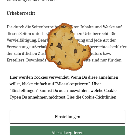
Urheberrecht
Die durch die Seitenbetreiber erstellten Inhalte und Werke auf
diesen Seiten unterliegen dem deutschen Urheberrecht. Die
Vervielfältigung, Bearbeitung, Verbreitung und jede Art der
Verwertung außerhalb der Grenzen des Urheberrechtes bedürfen
der schriftlichen Zustimmung des jeweiligen Autors bzw.
Erstellers. Downloads und Kopien dieser Seite sind nur für den
privaten, nicht kommerziellen Gebrauch gestattet. Soweit die
Inhalte auf dieser Seite nicht vom Betreiber erstellt wurden,
Hier werden Cookies verwendet. Wenn Du diese annehmen
werden die Urheberrechte Dritter beachtet. Insbesondere werden
willst, klicke einfach auf "Alles akzeptieren". Über
Inhalte Dritter als solche gekennzeichnet. Sollten Sie trotzdem auf
"Einstellungen" kannst Du auch auswählen, welche Cookie-
eine Urheberrechtsverletzung aufmerksam werden, bitten wir
Typen Du annehmen möchtest.
Lies die Cookie-Richtlinien
um einen entsprechenden Hinweis. Bei Bekanntwerden von
Rechtsverletzungen werden wir derartige Inhalte umgehend
entfernen.
Einstellungen
Alles akzeptieren
Impressum
Datenschutzerklärung