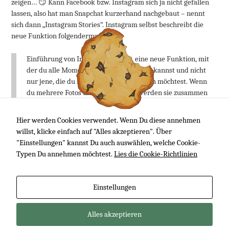
zeigen… 😏 Kann Facebook bzw. Instagram sich ja nicht gefallen
lassen, also hat man Snapchat kurzerhand nachgebaut – nennt
sich dann „Instagram Stories“. Instagram selbst beschreibt die
neue Funktion folgendermaßen:
Einführung von Instagram Stories, eine neue Funktion, mit
der du alle Momente deines Tages teilen kannst und nicht
nur jene, die du in deinem Profil behalten möchtest. Wenn
du mehrere Fotos und Videos teilst, werden sie zusammen
als Slideshow dargestellt – deine Story.
Du kannst mehrere Fotos und Videos in deiner Story teilen.
Hier werden Cookies verwendet. Wenn Du diese annehmen
Erwecke sie mit Text und Zeichentools zum Leben. Nach 24
willst, klicke einfach auf "Alles akzeptieren". Über
Stunden werden sie ausgeblendet und nicht mehr in
"Einstellungen" kannst Du auch auswählen, welche Cookie-
deinem Profil oder deinem Feed angezeigt.
Typen Du annehmen möchtest.
Lies die Cookie-Richtlinien
Artikel lesen
Einstellungen
Alles akzeptieren
Impressum
Datenschutzerklärung