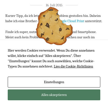
16. Juli 2015
Kurzer Tipp, da ich letztens an ein Problem gestoßen bin. Daheim
habe ich eine Brother-Drucker, der
Google Cloud Print
unterstützt.
Finde ich super, nutze ich regelmäßig mit PC und Smartphone.
Meist auch kein Problem, da ich 95% inzwischen nur noch im
Browser erledige – zumindest, wenn ich was drucken müsste.
Hier werden Cookies verwendet. Wenn Du diese annehmen
willst, klicke einfach auf "Alles akzeptieren". Über
Artikel lesen
"Einstellungen" kannst Du auch auswählen, welche Cookie-
Typen Du annehmen möchtest.
Lies die Cookie-Richtlinien
Impressum
Datenschutzerklärung
Einstellungen
design by Netcodes
Alles akzeptieren