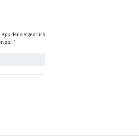
) App denn eigentlich
n an. :)