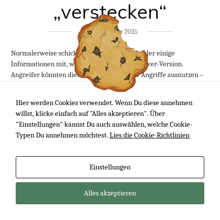
„verstecken“
23. Dezember 2015
Normalerweise schickt Apache im HTTP-Header einige
Informationen mit, wie beispielsweise die Server-Version.
Angreifer könnten diese Informationen für Angriffe ausnutzen –
diese Infos lassen sich glücklicherweise recht einfach ausblenden.
:)
Hier werden Cookies verwendet. Wenn Du diese annehmen
willst, klicke einfach auf "Alles akzeptieren". Über
Artikel lesen
"Einstellungen" kannst Du auch auswählen, welche Cookie-
Typen Du annehmen möchtest.
Lies die Cookie-Richtlinien
Impressum
Datenschutzerklärung
Einstellungen
design by Netcodes
Alles akzeptieren