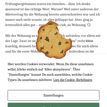
Prüfungsergebnissen waren ein bisschen… ähm. Ich denke
spannend
ist das richtige Wort. Warum? Weil unter anderem der
Mietvertrag für die Wohnung bereits unterschrieben war und ich
immer noch nicht wusste, ob alles geklappt hat. Aber, ging ja
letztendlich alles gut – zum Glück! No risk, no Wohnung. 😏
Mit der Wohnung an sich bin ich ziemlich zufrieden, vor allem mit
der Lage. Zwar ist sie mit ein bisschen über 50m² recht
klein
kuschlig, dennoch bin ich der Meinung, dass dies für mich allein
und für die erste Wohnung
leicht
ausreicht. Außerdem ist die
Wohnung in Bahnhofsnähe. Super! Die Wohnung befindet sich
außerdem in einem ruhigem Wohnpark und ist recht neu. Gebaut
Hier werden Cookies verwendet. Wenn Du diese annehmen
wurden die Wohnungen 2010, glaube ich. Unten habe ich euch mal
willst, klicke einfach auf "Alles akzeptieren". Über
eine Photo Sphere eingebunden, die ich bei Google Maps gefunden
"Einstellungen" kannst Du auch auswählen, welche Cookie-
habe. Gefällt mir. 😎
Typen Du annehmen möchtest.
Lies die Cookie-Richtlinien
Artikel lesen
Einstellungen