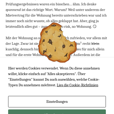
Prüfungsergebnissen waren ein bisschen… ähm. Ich denke
spannend
ist das richtige Wort. Warum? Weil unter anderem der
Mietvertrag für die Wohnung bereits unterschrieben war und ich
immer noch nicht wusste, ob alles geklappt hat. Aber, ging ja
letztendlich alles gut – zum Glück! No risk, no Wohnung. 😏
Mit der Wohnung an sich bin ich ziemlich zufrieden, vor allem mit
der Lage. Zwar ist sie mit ein bisschen über 50m² recht
klein
kuschlig, dennoch bin ich der Meinung, dass dies für mich allein
und für die erste Wohnung
leicht
ausreicht. Außerdem ist die
Wohnung in Bahnhofsnähe. Super! Die Wohnung befindet sich
außerdem in einem ruhigem Wohnpark und ist recht neu. Gebaut
Hier werden Cookies verwendet. Wenn Du diese annehmen
wurden die Wohnungen 2010, glaube ich. Unten habe ich euch mal
willst, klicke einfach auf "Alles akzeptieren". Über
eine Photo Sphere eingebunden, die ich bei Google Maps gefunden
"Einstellungen" kannst Du auch auswählen, welche Cookie-
habe. Gefällt mir. 😎
Typen Du annehmen möchtest.
Lies die Cookie-Richtlinien
Artikel lesen
Einstellungen