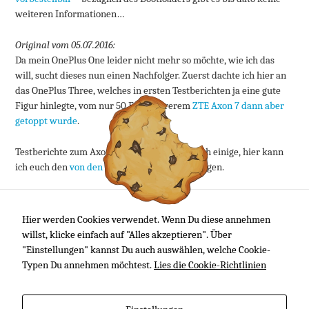
weiteren Informationen…
Original vom 05.07.2016:
Da mein OnePlus One leider nicht mehr so möchte, wie ich das
will, sucht dieses nun einen Nachfolger. Zuerst dachte ich hier an
das OnePlus Three, welches in ersten Testberichten ja eine gute
Figur hinlegte, vom nur 50 Euro teurerem
ZTE Axon 7 dann aber
getoppt wurde
.
Testberichte zum Axon 7 gibt es ja bereits auch einige, hier kann
ich euch den
von den Mobilegeeks
ans Herz legen.
Vorbestellbar ist ZTE’s neues Flagschiff bereits bei Amazon
, für
rund 450 Euro. Auch das in Deutschland wichtige LTE-Band 20,
Hier werden Cookies verwendet. Wenn Du diese annehmen
worüber eine Weile gerätselt wurde, ist vorhanden. Inzwischen
willst, klicke einfach auf "Alles akzeptieren". Über
wurde dies bei der Beschreibung auf Amazon ergänzt. Bis hierhin
"Einstellungen" kannst Du auch auswählen, welche Cookie-
also alles super…
Typen Du annehmen möchtest.
Lies die Cookie-Richtlinien
Artikel lesen