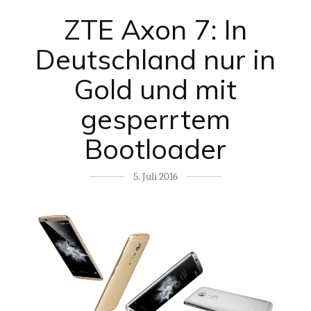
ZTE Axon 7: In
Deutschland nur in
Notwendig
Diese
Cookies sind
Gold und mit
nicht
optional. Sie
gesperrtem
werden
benötigt,
Bootloader
damit die
Website
funktioniert.
5. Juli 2016
Statistik
Mit diesen
Cookies können
wir die
Funktionsweise
und Struktur
der Website auf
Basis der
Nutzung