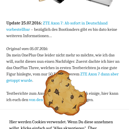
verbessern.
Update 25.07.2016:
ZTE Axon 7: Ab sofort in Deutschland
Erfahrung
Damit unsere
vorbestellbar
– bezüglich des Bootloaders gibt es bis dato keine
Website
weiteren Informationen…
während
Ihres Besuchs
Original vom 05.07.2016:
so gut wie
Da mein OnePlus One leider nicht mehr so möchte, wie ich das
möglich
funktioniert.
will, sucht dieses nun einen Nachfolger. Zuerst dachte ich hier an
Wenn Du
das OnePlus Three, welches in ersten Testberichten ja eine gute
diese Cookies
Figur hinlegte, vom nur 50 Euro teurerem
ZTE Axon 7 dann aber
ablehnst,
getoppt wurde
.
verschwinden
einige
Funktionen
Testberichte zum Axon 7 gibt es ja bereits auch einige, hier kann
von der
ich euch den
von den Mobilegeeks
ans Herz legen.
Website.
Vorbestellbar ist ZTE’s neues Flagschiff bereits bei Amazon
, für
rund 450 Euro. Auch das in Deutschland wichtige LTE-Band 20,
Marketing
Hier werden Cookies verwendet. Wenn Du diese annehmen
worüber eine Weile gerätselt wurde, ist vorhanden. Inzwischen
Indem Du uns deine
willst, klicke einfach auf "Alles akzeptieren". Über