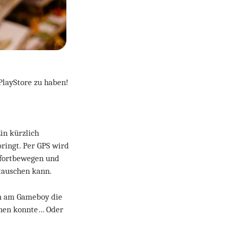
 PlayStore zu haben!
in kürzlich
bringt. Per GPS wird
e fortbewegen und
tauschen kann.
ch am Gameboy die
chen konnte… Oder