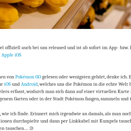
l offiziell auch bei uns released und ist ab sofort im App- bzw.
/
Apple iOS
hen von
Pokémon GO
gelesen oder wenigsten gehört, denke ich. E
ür
iOS
und
Android
, welches uns die Pokémon in die echte Welt 
elers erfasst, wodurch man sich dann auf einer virtuellen Kart
igenem Garten oder in der Stadt Pokémon fangen, sammeln und 
, wie ich finde. Erinnert mich irgendwie an damals, als man no
tionen durchspielte und dann per Linkkabel mit Kumpels taus
ten tauschen… :D