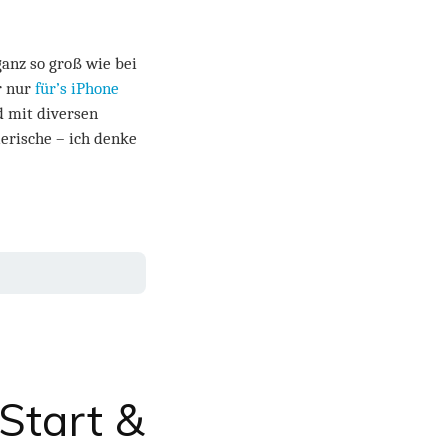
ganz so groß wie bei
r nur
für’s iPhone
ld mit diversen
lerische – ich denke
Start &