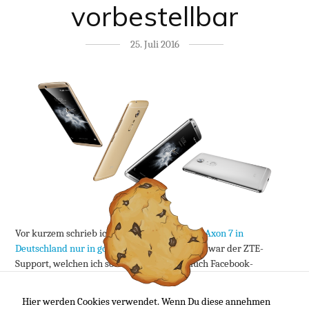
vorbestellbar
25. Juli 2016
Vor kurzem schrieb ich noch, dass es das
ZTE Axon 7 in
Deutschland nur in gold gäbe
– Quelle hierfür war der ZTE-
Support, welchen ich sowohl per Mail als auch Facebook-
Nachricht gefragt habe. Tja. Dem ist nun wohl doch nicht so…
Hier werden Cookies verwendet. Wenn Du diese annehmen