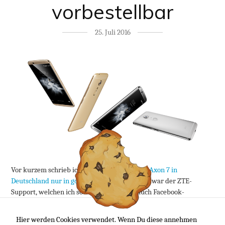
vorbestellbar
25. Juli 2016
Vor kurzem schrieb ich noch, dass es das
ZTE Axon 7 in
Deutschland nur in gold gäbe
– Quelle hierfür war der ZTE-
Support, welchen ich sowohl per Mail als auch Facebook-
Nachricht gefragt habe. Tja. Dem ist nun wohl doch nicht so…
Hier werden Cookies verwendet. Wenn Du diese annehmen