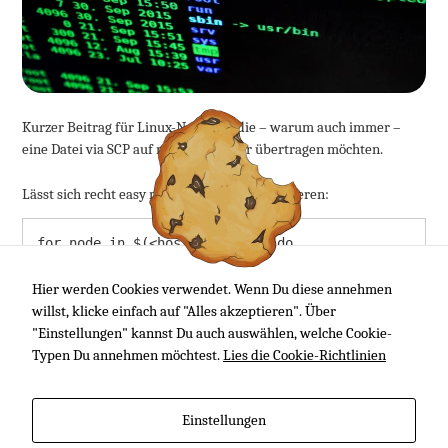
Kurzer Beitrag für Linux-Neulinge, die – warum auch immer –
eine Datei via SCP auf mehrere Server übertragen möchten.
Lässt sich recht easy mit einer Schleife realisieren:
for node in $(<hostlist.txt); do

  scp meineDatei.tgz ${node}:~/

done
Hier werden Cookies verwendet. Wenn Du diese annehmen
willst, klicke einfach auf "Alles akzeptieren". Über
"Einstellungen" kannst Du auch auswählen, welche Cookie-
In die
hostlist.txt
kommt dann eine Auflistung der Rechner,
Typen Du annehmen möchtest.
Lies die Cookie-Richtlinien
ggf. mit vorangestelltem User, also
johann@srv01
.
Over and out! :)
Einstellungen