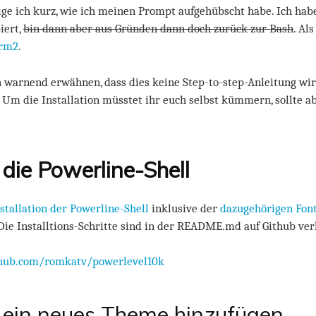
ige ich kurz, wie ich meinen Prompt aufgehübscht habe. Ich hab
iert,
bin dann aber aus Gründen dann doch zurück zur Bash
. Al
erm2
.
 warnend erwähnen, dass dies keine Step-to-step-Anleitung wir
. Um die Installation müsstet ihr euch selbst kümmern, sollte 
– die Powerline-Shell
stallation der Powerline-Shell
inklusive der
dazugehörigen Fon
. Die Installtions-Schritte sind in der README.md auf Github ver
thub.com/romkatv/powerlevel10k
– ein neues Theme hinzufügen