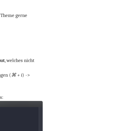
s Theme gerne
ut
, welches nicht
ngen (
⌘ + i
) ->
s: