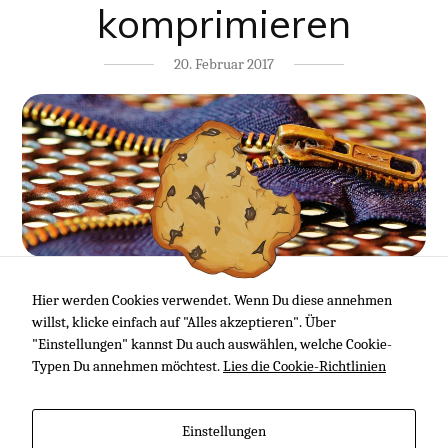
komprimieren
20. Februar 2017
Es soll ja immer wieder vorkommen, dass man unter Linux
Hier werden Cookies verwendet. Wenn Du diese annehmen
beispielsweise größere Logs o. ä. komprimieren möchte. Hier ein
willst, klicke einfach auf "Alles akzeptieren". Über
kleines Cheat sheet, welches einige Möglichkeiten kurz und
"Einstellungen" kannst Du auch auswählen, welche Cookie-
knapp aufzeigt. :)
Typen Du annehmen möchtest.
Lies die Cookie-Richtlinien
Artikel lesen
Einstellungen