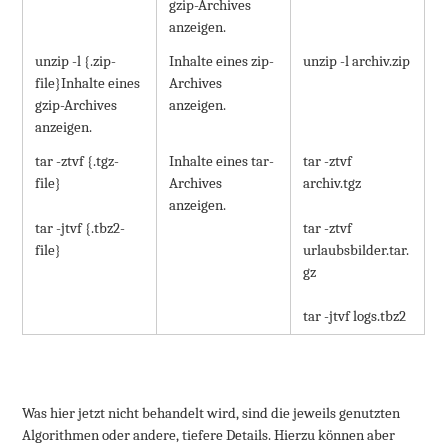
gzip-Archives
anzeigen.
unzip -l {.zip-
Inhalte eines zip-
unzip -l archiv.zip
file}Inhalte eines
Archives
gzip-Archives
anzeigen.
anzeigen.
tar -ztvf {.tgz-
Inhalte eines tar-
tar -ztvf
file}
Archives
archiv.tgz
anzeigen.
tar -jtvf {.tbz2-
tar -ztvf
file}
urlaubsbilder.tar.
gz
tar -jtvf logs.tbz2
Was hier jetzt nicht behandelt wird, sind die jeweils genutzten
Algorithmen oder andere, tiefere Details. Hierzu können aber