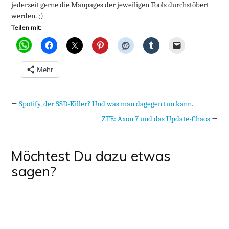
jederzeit gerne die Manpages der jeweiligen Tools durchstöbert
werden. ;)
Teilen mit:
Notwendig
Diese
Cookies sind
nicht
Mehr
optional. Sie
werden
benötigt,
damit die
←
Spotify, der SSD-Killer? Und was man dagegen tun kann.
Website
ZTE: Axon 7 und das Update-Chaos
→
funktioniert.
Möchtest Du dazu etwas
Statistik
Mit diesen
sagen?
Cookies können
wir die
Funktionsweise
und Struktur
der Website auf
Basis der
Nutzung