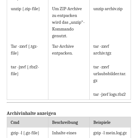
unzip {.zip-file}
Um ZIP-Archive
unzip archiv.zip
zu entpacken
wird das „unzip“-
Kommando
genutzt.
Tar -zxvf {.tgz-
Tar-Archive
tar -zxvf
file}
entpacken.
archiv.tgz
tar -jxvf {.tbz2-
tar -zxvf
file}
urlaubsbilder.tar.
gz
tar -jxvf logs.tbz2
Archivinhalte anzeigen
Cmd
Beschreibung
Beispiele
gzip -l {.gz-file}
Inhalte eines
gzip -l mein.log.gz