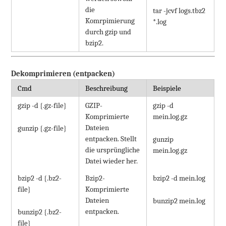
die
tar -jcvf logs.tbz2
Komrpimierung
*.log
durch gzip und
bzip2.
Dekomprimieren (entpacken)
Cmd
Beschreibung
Beispiele
gzip -d {.gz-file}
GZIP-
gzip -d
Komprimierte
mein.log.gz
Dateien
gunzip {.gz-file}
entpacken. Stellt
gunzip
die ursprüngliche
mein.log.gz
Datei wieder her.
bzip2 -d {.bz2-
Bzip2-
bzip2 -d mein.log
file}
Komprimierte
Dateien
bunzip2 mein.log
entpacken.
bunzip2 {.bz2-
file}