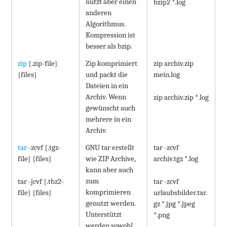
nutzt aber einen
bzip2 *.log
anderen
Algorithmus.
Kompression ist
besser als bzip.
zip
{.zip-file}
Zip komprimiert
zip archiv.zip
{files}
und packt die
mein.log
Dateien in ein
Archiv. Wenn
zip archiv.zip *.log
gewünscht auch
mehrere in ein
Archiv.
tar
-zcvf {.tgz-
GNU tar erstellt
tar -zcvf
file} {files}
wie ZIP Archive,
archiv.tgz *.log
kann aber auch
zum
tar -jcvf {.tbz2-
tar -zcvf
komprimieren
file} {files}
urlaubsbilder.tar.
genutzt werden.
gz *.jpg *.jpeg
Unterstützt
*.png
werden sowohl