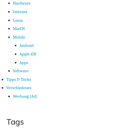
Hardware
verbessern.
Internet
Linux
Erfahrung
MacOS
Damit unsere
Website
Mobile
während
Ihres Besuchs
Android
so gut wie
Apple iOS
möglich
funktioniert.
Apps
Wenn Du
diese Cookies
Software
ablehnst,
Tipps & Tricks
verschwinden
einige
Verschiedenes
Funktionen
von der
Werbung [Ad]
Website.
Tags
Marketing
Indem Du uns deine